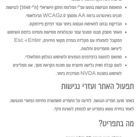
התאמות הנגישות בוצעו עפ"י המלצות התקן הישראלי (ת"י 5568) לנגישות
תכנים באינטרנט ברמת AA ומסמך WCAG2.0 הבינלאומי.
הבדיקות נבחנו לתאימות הגבוהה ביותר עבור דפדפן פיירפוקס.
האתר מספק מבנה סמנטי עבור טכנולוגיות מסייעות ותמיכה בדפוס השימוש
המקובל להפעלה עם מקלדת בעזרת מקשי החיצים, Enter ו- Esc
ליציאה מתפריטים וחלונות.
מותאם לתצוגה בדפדפנים הנפוצים ולשימוש בטלפון הסלואלרי.
לשם קבלת חווית גלישה מיטבית עם תוכנת הקראת מסך, אנו ממליצים
לשימוש בתוכנת NVDA העדכנית ביותר.
תפעול האתר ועזרי נגישות
באתר מוצב תפריט הנגשה. לחיצה על התפריט מאפשרת פתיחת כפתורי ההנגשה.
לאחר בחירת נושא בתפריט יש להמתין לטעינת הדף.
מה בתפריט?