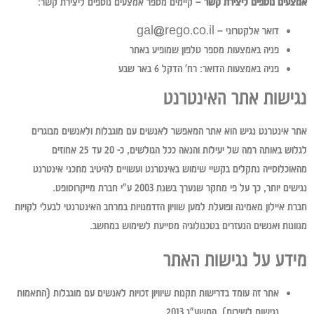
אמצעים נוספים ליצירת קשר
– קיימים מספר אמצעים נוספים ליצירת קשר:
דואר אלקטרוני –
gal@rego.co.il
פניה באמצעות מספר טלפון שמופיע באתר
פניה באמצעות הדואר: רח' הדקל 6 באר שבע
נגישות אתר האינטרנט
אתר אינטרנט נגיש הוא אתר המאפשר לאנשים עם מוגבלות ולאנשים מבוגרים
לגלוש באותה רמה של יעילות והנאה ככל הגולשים, כ- 20 עד 25 אחוזים
מהאוכלוסייה נתקלים בקשיי שימוש באינטרנט ועשויים להיטיב מתכני אינטרנט
נגישים יותר, כך על פי מחקר שנערך בשנת 2003 ע"י חברת מייקרוסופט.
חברת איילון מאמינה ופועלת למען שוויון הזדמנויות במרחב האינטרנטי לבעלי לקויות
מגוונות ואנשים הנעזרים בטכנולוגיה מסייעת לשימוש במחשב.
מידע על נגישות האתר
אתר זה עומד בדרישות תקנות שיוויון זכויות לאנשים עם מוגבלות (התאמות
נגישות לשירות), התשע"ג 2013.