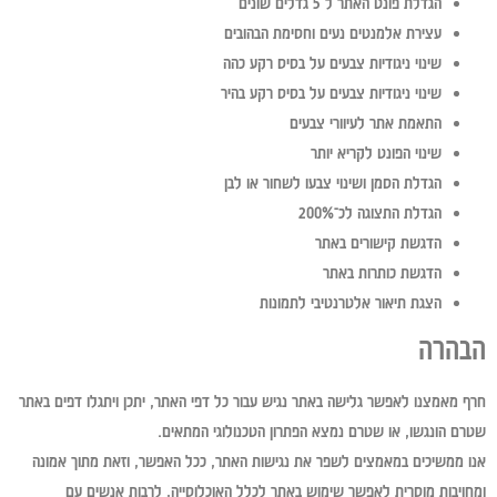
הגדלת פונט האתר ל־5 גדלים שונים
עצירת אלמנטים נעים וחסימת הבהובים
שינוי ניגודיות צבעים על בסיס רקע כהה
שינוי ניגודיות צבעים על בסיס רקע בהיר
התאמת אתר לעיוורי צבעים
שינוי הפונט לקריא יותר
הגדלת הסמן ושינוי צבעו לשחור או לבן
הגדלת התצוגה לכ־200%
הדגשת קישורים באתר
הדגשת כותרות באתר
הצגת תיאור אלטרנטיבי לתמונות
הבהרה
חרף מאמצנו לאפשר גלישה באתר נגיש עבור כל דפי האתר, יתכן ויתגלו דפים באתר
שטרם הונגשו, או שטרם נמצא הפתרון הטכנולוגי המתאים.
אנו ממשיכים במאמצים לשפר את נגישות האתר, ככל האפשר, וזאת מתוך אמונה
ומחויבות מוסרית לאפשר שימוש באתר לכלל האוכלוסייה, לרבות אנשים עם