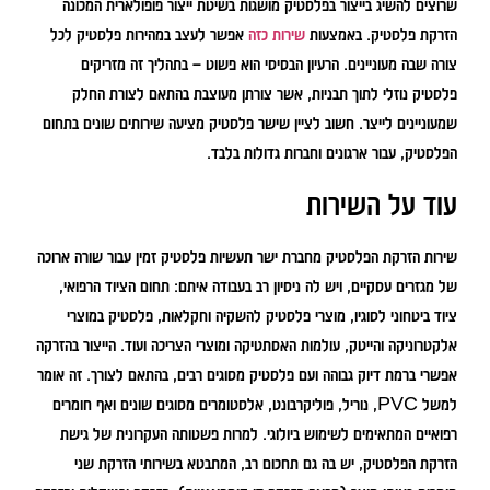
שרוצים להשיג בייצור בפלסטיק מושגות בשיטת ייצור פופולארית המכונה
הזרקת פלסטיק. באמצעות
שירות כזה
אפשר לעצב במהירות פלסטיק לכל
צורה שבה מעוניינים. הרעיון הבסיסי הוא פשוט – בתהליך זה מזריקים
פלסטיק נוזלי לתוך תבניות, אשר צורתן מעוצבת בהתאם לצורת החלק
שמעוניינים לייצר. חשוב לציין שישר פלסטיק מציעה שירותים שונים בתחום
הפלסטיק, עבור ארגונים וחברות גדולות בלבד.
עוד על השירות
שירות הזרקת הפלסטיק מחברת ישר תעשיות פלסטיק זמין עבור שורה ארוכה
של מגזרים עסקיים, ויש לה ניסיון רב בעבודה איתם: תחום הציוד הרפואי,
ציוד ביטחוני לסוגיו, מוצרי פלסטיק להשקיה וחקלאות, פלסטיק במוצרי
אלקטרוניקה והייטק, עולמות האסתטיקה ומוצרי הצריכה ועוד. הייצור בהזרקה
אפשרי ברמת דיוק גבוהה ועם פלסטיק מסוגים רבים, בהתאם לצורך. זה אומר
למשל PVC, נוריל, פוליקרבונט, אלסטומרים מסוגים שונים ואף חומרים
רפואיים המתאימים לשימוש ביולוגי. למרות פשטותה העקרונית של גישת
הזרקת הפלסטיק, יש בה גם תחכום רב, המתבטא בשירותי הזרקת שני