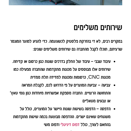
שירותים משלימים
במקרים רבים, לא די בהזרקת פלסטיק לכשעצמה. כדי להגיע למוצר המוגמר
שרציתם, תוכלו לקבל מהחברה גם שירותים משלימים שונים:
עיבוד שבבי
– עיבוד של החלק בדרכים שונות כגון כרסום או קדיחה.
שירותים אלו מבוססים על מכונות מתקדמות שהחברה מפעילה כמו
מכונות CNC, כרסומות ומכונות למדידה תלת ממדית
צביעה
– צביעת המוצרים על פי הדרוש לכם, לקבלת המראה
והתחושה הרצויים. החברה מספקת אפשרויות מיוחדות כגון גומי טאץ’
או צבעים מטאליים
הדפסה
– הדפסה בשיטות שונות היישר על המוצרים, כולל על
משטחים שאינם ישרים. ההדפסה מבוצעת בכמה שיטות מתקדמות
בהתאם לצורך, כולל
דפוס דיגיטלי
ודפוס משי