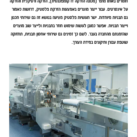
חומרים באותו מוצר (מכונה הזרקה דו קומפוננטית), הזרקה ורטיקלית והזרקה
על אינסרטים. עבור ייצור מוצרים באמצעות הזרקת פלסטיק, דרושות כאמור
גם תבניות מיוחדות. ישר תעשיות פלסטיק מציעה בנושא זה גם שירותי תכנון
וייצור תבניות. אפשר כמובן לעשות שימוש חוזר בתבניות ולייצר שוב מוצרים
שהזמנתם מהחברה בעבר. לשם כך זמינים גם שירותי אחסון תבניות, תחזוקה
שוטפת עבורן ותיקונים במידת הצורך.