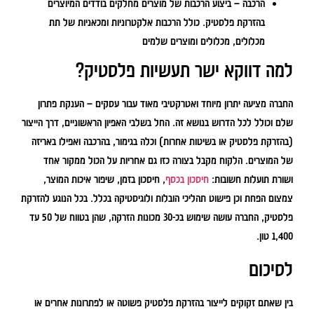
הרכבה
– ביצוע הרכבות של מוצרים מחלקים בודדים המיוצרים
בהזרקת פלסטיק. כולל הרכבות אלקטרוניות ומכאניות של תת
מכלולים, מכלולים ומוצרים שלמים
למה דווקא ישר תעשיות פלסטיק?
החברה מציעה יתרון מיוחד ואטרקטיבי מאוד עבור עסקים – הענקת פתרון
שלם וכולל לכל הדרוש בנושא זה. החל בשלבי האפיון הראשוניים, דרך הייצור
(בהזרקת פלסטיק או בשיטות אחרות) וכלה בגימור, בהרכבה ואפילו באריזה
של המוצרים. הלקוח מקבל בצורה כזו גם אחריות על הכול ממקור אחד
ושורת תועלות חשובות:
חיסכון בכסף
, חיסכון בזמן, שיפור איכות המוצר,
צמצום הפחת וכן פישוט תהליכי הובלות ולוגיסטיקה בכלל. בכל הנוגע להזרקת
פלסטיק, החברה עושה שימוש בכ-30 מכונות הזרקה, שהן בטווח של 50 עד
1,400 טון.
לסיכום
בין שאתם זקוקים לייצור בהזרקת פלסטיק פשוטה או לפתרונות אחרים או