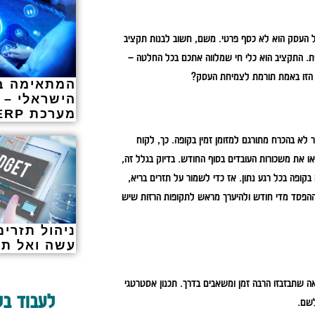
 העסק הוא לא כסף פרטי. משם, חשוב לבנות תקציב
. התקציב הוא כלי חי שמלווה אתכם בכל החלטה –
ה הזו באמת תורמת לצמיחת העסק?
המתאימה בי
הישראלי – 
מערכת ERP
יר לא בהכרח מתורגם למזומן זמין בקופה. כך, לקוח
 את משכורות העובדים בסוף החודש. בדיוק בגלל זה,
ופה בכל רגע נתון. אז כדי לשמור על תזרים בריא,
וההפסד מדי חודש ולהיערך מראש לתקופות הרזות שיש
ניהול תזרים
עשה ואל ת
אה שתבזבזו הרבה זמן ומשאבים בדרך. תכנון אסטרטגי
לעבוד בל
שם.