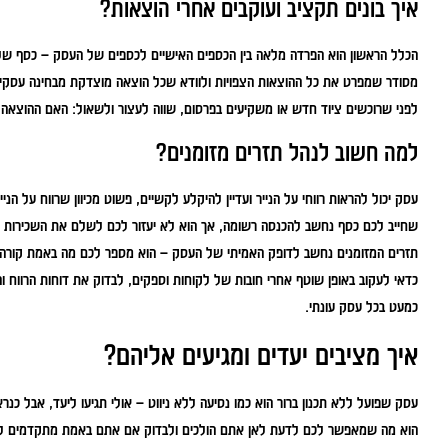
איך בונים תקציב ועוקבים אחרי הוצאות?
הכלל הראשון הוא הפרדה מלאה בין הכספים האישיים לכספים של העסק – כסף של
מסודר שמפרט את כל ההוצאות הצפויות ולוודא שכל הוצאה מוצדקת מבחינה עסקית
לפני שרוכשים ציוד חדש או משקיעים בפרסום, שווה לעצור ולשאול: האם ההוצא
למה חשוב לנהל תזרים מזומנים?
עסק יכול להראות רווחי על הנייר ועדיין להיקלע לקשיים, פשוט מכיוון שרווח על הני
שחייב לכם כסף נחשב להכנסה רשומה, אך הוא לא יעזור לכם לשלם את השכירות או
תזרים המזומנים נחשב לדופק האמיתי של העסק – הוא מספר לכם מה באמת קורה בק
כדאי לעקוב באופן שוטף אחרי חובות של לקוחות וספקים, לבדוק את דוחות הרווח 
כמעט בכל עסק עונתי.
איך מציבים יעדים ומגיעים אליהם?
עסק שפועל ללא תכנון ברור הוא כמו נסיעה ללא ניווט – אולי תגיעו ליעד, אבל כנר
הוא מה שמאפשר לכם לדעת לאן אתם הולכים ולבדוק אם אתם באמת מתקדמים ל