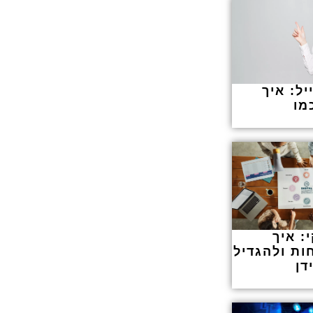
ל: איך
מו
: איך
ות ולהגדיל
דן