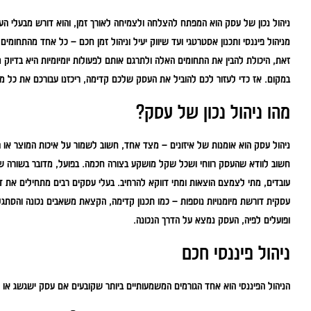
ניהול נכון של עסק הוא המפתח להצלחה ולצמיחה לאורך זמן, והוא דורש מבעלי ה
מניהול פיננסי ותכנון אסטרטגי ועד שיווק יעיל וניהול זמן חכם – כל אחד מהתחו
זאת, היכולת להבין את התחומים האלה ולתרגם אותם לפעולות יומיומיות היא בדיו
במקום. אז כדי לעזור לכם להוביל את העסק שלכם קדימה, ריכזנו עבורכם את כל 
מהו ניהול נכון של עסק?
ניהול עסק הוא אומנות של איזונים – מצד אחד, חשוב לשמור על איכות המוצר או ה
חשוב לוודא שהעסק רווחי ושכל שקל מושקע בצורה חכמה. בפועל, מדובר בשורה של 
עובדים, מתי לצמצם הוצאות ומתי דווקא להרחיב. בעלי עסקים רבים מתחילים את
עסקית דורשת מיומנויות נוספות – כמו תכנון קדימה, הקצאת משאבים נכונה והסתג
ופועלים לפיה, העסק נמצא על הדרך הנכונה.
ניהול פיננסי חכם
הניהול הפיננסי הוא אחד הגורמים המשמעותיים ביותר שקובעים אם עסק ישגשג או י