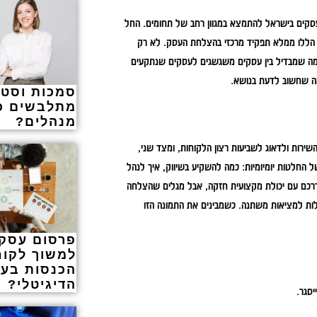
עסקים בישראל להתמצא במגוון רחב של תחומים. החל
מים הללו ממלא תפקיד מרכזי בהצלחת העסק. לא רק
ק מה שמבדיל בין עסקים משגשגים לעסקים שנתקעים
מה שחשוב לדעת בנושא.
סמכות וסטיי
מתלבשים כ
מנהלים?
שירות ולדאוג לשביעות רצון הלקוחות, ומצד שני,
החלטות יומיומיות: כמה להשקיע בשיווק, איך לנהל
 דרכם עם יכולת מקצועית חזקה, אבל מגלים שהצלחה
לות למציאות משתנה. כשמבינים את התמונה הזו
פרסום עסקי
למשוך לקוח
הכנסות בעי
הדיגיטלי?
יסגר.