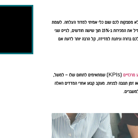
ן לא מספקות לכם שום כלי אמיתי למדוד הצלחה. לעומת
זאת, מטרות אפקטיביות הן כאלה שמוגדרות בצורה ספציפית ומדידה – למשל, להגדיל את המכירות ב-15% תוך שישה חודשים, לגייס שני
להפחית הוצאות תפעול ב-10%. כאשר המטרה שלכם ברורה וניתנת למדידה, קל הרבה יותר לדעת אם
 מרכזיים
(KPIs) שמתאימים לתחום שלו – למשל,
 זמן תגובה לפניות. מעקב קבוע אחרי המדדים האלה
למשברים.