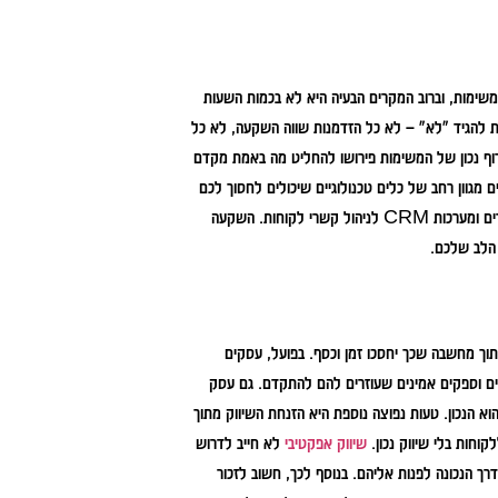
משימות, וברוב המקרים הבעיה היא לא בכמות השעות
ולת להגיד "לא" – לא כל הזדמנות שווה השקעה, לא כל
ף נכון של המשימות פירושו להחליט מה באמת מקדם
 מגוון רחב של כלים טכנולוגיים שיכולים לחסוך לכם
, אוטומציה של תהליכים חוזרים ומערכות CRM לניהול קשרי לקוחות. השקעה
הלב שלכם.
תוך מחשבה שכך יחסכו זמן וכסף. בפועל, עסקים
יים וספקים אמינים שעוזרים להם להתקדם. גם עסק
וא הנכון. טעות נפוצה נוספת היא הזנחת השיווק מתוך
קוחות בלי שיווק נכון.
שיווק אפקטיבי
לא חייב לדרוש
 הנכונה לפנות אליהם. בנוסף לכך, חשוב לזכור