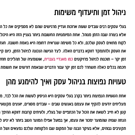
ניהול זמן ותיעדוף משימות
בעלי עסקים רבים עובדים שעות ארוכות ועדיין מרגישים שהם לא מספיקים את כל ה
אלא בצורה שבה הזמן מנוהל. אחת המיומנויות החשובות ביותר בעניין הזה היא היכ
לקוח מתאים לעסק שלכם, ולא כל משימה שנראית דחופה היא באמת חשובה. תעדו
את העסק ולהתמקד דווקא בדברים האלה. לצד הגישה הנכונה לניהול הזמן, כיום קיים
זמן יקר – תוכנות לניהול פרויקטים
כמו מאנדיי בעברית
חכמה בכלים כאלה תשחרר לכם זמן יקר עבור הדברים שבאמת דורשים את תשומת 
טעויות נפוצות בניהול עסק ואיך להימנע מהן
אחת הטעויות הנפוצות ביותר בקרב בעלי עסקים היא הניסיון לעשות את הכל לבד, מ
מצליחים יודעים להקיף את עצמם באנשים טובים – עובדים מסורים, יועצים מקצוע
קטן לא חייב לשאת את הכול על הכתפיים של בעליו, ולעיתים קרובות דווקא ההיפך ה
הנחה שגויה שהמוצר ימכור את עצמו, אך בפועל אפילו המוצר הטוב ביותר לא יגיע לל
תקציבים גבוהים, אלא בעיקר הבנה של המקום שבו הלקוחות שלכם נמצאים ושל הדרך