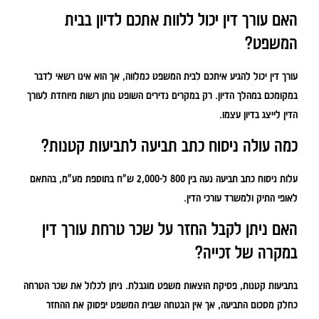
האם עורך דין יכול ללוות אתכם לדיון בבית
המשפט?
עורך דין יכול להגיע איתכם לבית המשפט כמלווה, אך הוא אינו רשאי לדבר
במקומכם במהלך הדיון. רק במקרים נדירים השופט נותן רשות מיוחדת לעורך
הדין לייצג בדיון עצמו.
כמה עולה ניסוח כתב תביעה לתביעות קטנות?
עלות ניסוח כתב תביעה נעה בין 800 ל-2,000 ש"ח בתוספת מע"מ, בהתאם
לאופי התיק ולמשרד עורכי הדין.
האם ניתן לקבל החזר על שכר טרחת עורך דין
במקרה של זכייה?
בתביעות קטנות, פסיקת הוצאות משפט מוגבלת. ניתן לכלול את שכר הטרחה
כחלק מסכום התביעה, אך אין הבטחה שבית המשפט יפסוק את ההחזר