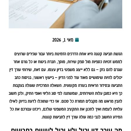
מאי 1, 2026
הגשת תביעה קטנה היא אחת הדרכים הזמינות ביותר עבור שכירים שרוצים
לממש זכויות כספיות מול ספק שירות, מוסך, חברת ביטוח או כל גורם אחר
שגרם להם נזק – גם ללא ייצוג משפטי בדיון עצמו. עם זאת, שירותי עורך דין
יכולים להיות שימושיים מאוד עוד לפני הדיון – בייעוץ ראשוני, בניסוח כתב
התביעה ובסידור הראיות בצורה מקצועית. השאלה המרכזית שעולה בעקבות
כך היא כמובן עלות השירותים, שמשתנה לפי סוג הליווי ואופי התיק, ולכן חשוב
להבין מראש מה מקבלים תמורת כל סכום. אז כדי שתוכלו לדעת בדיוק לאילו
עלויות לצפות ואיך לתכנן את התקציב המשפטי שלכם, ריכזנו עבורכם את כל
המידע החשוב לגבי כמה עולה עורך דין לתביעות קטנות.
מה עורך דין יכול ולא יכול לעשות בתביעות