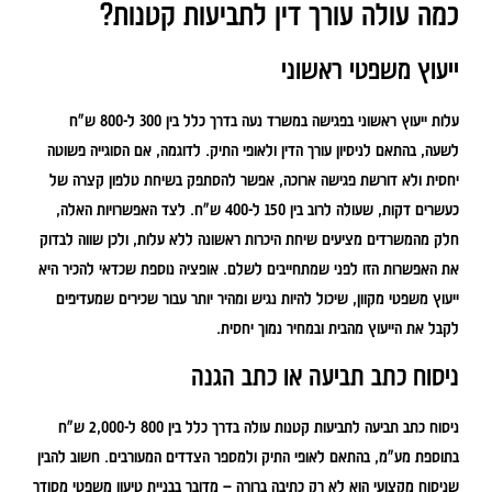
כמה עולה עורך דין לתביעות קטנות?
ייעוץ משפטי ראשוני
עלות ייעוץ ראשוני בפגישה במשרד נעה בדרך כלל בין 300 ל-800 ש"ח
לשעה, בהתאם לניסיון עורך הדין ולאופי התיק. לדוגמה, אם הסוגייה פשוטה
יחסית ולא דורשת פגישה ארוכה, אפשר להסתפק בשיחת טלפון קצרה של
כעשרים דקות, שעולה לרוב בין 150 ל-400 ש"ח. לצד האפשרויות האלה,
חלק מהמשרדים מציעים שיחת היכרות ראשונה ללא עלות, ולכן שווה לבדוק
את האפשרות הזו לפני שמתחייבים לשלם. אופציה נוספת שכדאי להכיר היא
ייעוץ משפטי מקוון, שיכול להיות נגיש ומהיר יותר עבור שכירים שמעדיפים
לקבל את הייעוץ מהבית ובמחיר נמוך יחסית.
ניסוח כתב תביעה או כתב הגנה
ניסוח כתב תביעה לתביעות קטנות עולה בדרך כלל בין 800 ל-2,000 ש"ח
בתוספת מע"מ, בהתאם לאופי התיק ולמספר הצדדים המעורבים. חשוב להבין
שניסוח מקצועי הוא לא רק כתיבה ברורה – מדובר בבניית טיעון משפטי מסודר