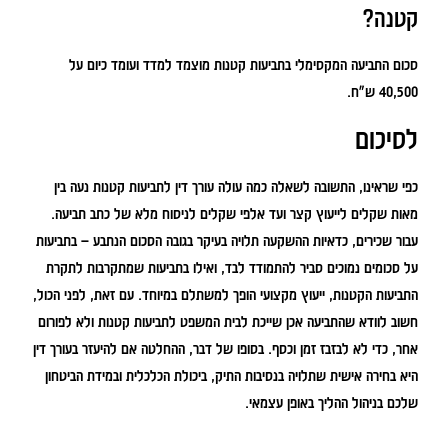
קטנה?
סכום התביעה המקסימלי בתביעות קטנות מוצמד למדד ועומד כיום על
40,500 ש"ח.
לסיכום
כפי שראינו, התשובה לשאלה כמה עולה עורך דין לתביעות קטנות נעה בין
מאות שקלים לייעוץ קצר ועד אלפי שקלים לניסוח מלא של כתב תביעה.
עבור שכירים, כדאיות ההשקעה תלויה בעיקר בגובה הסכום הנתבע – בתביעות
על סכומים נמוכים סביר להתמודד לבד, ואילו בתביעות שמתקרבות לתקרת
התביעות הקטנות, ייעוץ מקצועי הופך למשתלם במיוחד. עם זאת, לפני הכול,
חשוב לוודא שהתביעה אכן שייכת לבית המשפט לתביעות קטנות ולא לפורום
אחר, כדי לא לבזבז זמן וכסף. בסופו של דבר, ההחלטה אם להיעזר בעורך דין
היא בחירה אישית שתלויה בנסיבות התיק, ביכולת הכלכלית ובמידת הביטחון
שלכם בניהול ההליך באופן עצמאי.