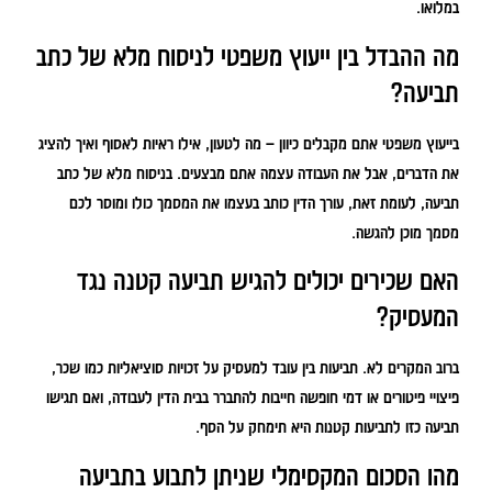
במלואו.
מה ההבדל בין ייעוץ משפטי לניסוח מלא של כתב
תביעה?
בייעוץ משפטי אתם מקבלים כיוון – מה לטעון, אילו ראיות לאסוף ואיך להציג
את הדברים, אבל את העבודה עצמה אתם מבצעים. בניסוח מלא של כתב
תביעה, לעומת זאת, עורך הדין כותב בעצמו את המסמך כולו ומוסר לכם
מסמך מוכן להגשה.
האם שכירים יכולים להגיש תביעה קטנה נגד
המעסיק?
ברוב המקרים לא. תביעות בין עובד למעסיק על זכויות סוציאליות כמו שכר,
פיצויי פיטורים או דמי חופשה חייבות להתברר בבית הדין לעבודה, ואם תגישו
תביעה כזו לתביעות קטנות היא תימחק על הסף.
מהו הסכום המקסימלי שניתן לתבוע בתביעה