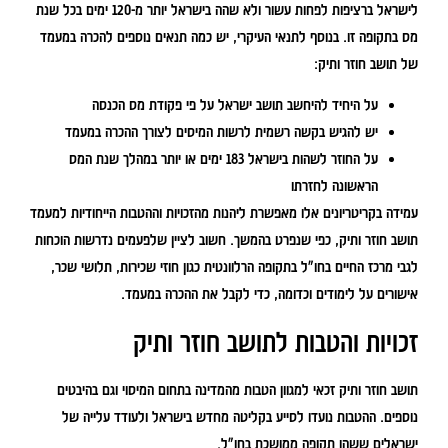
לישראל ברציפות לפחות עשור ולא שהה בישראל יותר מ-120 ימים בכל שנת
מס בתקופה זו. בנוסף לתנאי העיקרי, יש כמה תנאים נוספים להכרה במעמד
של תושב חוזר ותיק:
על היחיד להיחשב תושב ישראל על פי פקודת מס הכנסה
יש להגיש בקשה רשמית לרשות המיסים לצורך ההכרה במעמד
על החוזר לשהות בישראל 183 ימים או יותר במהלך שנת המס
הראשונה לחזרתו
עמידה בקריטריונים אלו מאפשרת ליהנות מהזכויות וההטבות הייחודיות למעמד
תושב חוזר ותיק, כפי שנפרט בהמשך. חשוב לציין שלפעמים נדרשות הוכחות
לגבי מרכז החיים בחו"ל בתקופה הרלוונטית כגון חוזי שכירות, תלושי שכר,
אישורים על לימודים וכדומה, כדי לקבל את ההכרה במעמד.
זכויות והטבות לתושב חוזר ותיק
תושב חוזר ותיק זכאי למגוון הטבות מהמדינה בתחום המיסוי וגם בהיבטים
נוספים. ההטבות נועדו לסייע בקליטה מחדש בישראל ולעודד עלייה של
ישראלים ששהו תקופה ממושכת בחו"ל.