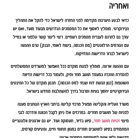
ואחריה
כדאי לבצע היערכות מקדימה לפני החזרה לישראל כדי להקל את התהליך
הבירוקרטי. מומלץ לאסוף את כל המסמכים הנדרשים מבעוד מועד, ואם יש
צורך גם לתרגם לעברית מסמכים רשמיים. רצוי ליצור קשר טלפוני או במייל
עם הגורמים הרלוונטיים (מס הכנסה, ביטוח לאומי, הבנק) טרם ההגעה
לישראל לברור הדרישות המדויקות.
עם ההגעה ארצה, מומלץ לפנות מוקדם ככל האפשר למשרדים הממשלתיים
להסדרת ההכרה במעמד תושב חוזר ותיק, ולעמוד בכל דרישות הדיווח
השוטפות (כגון הגשת דוח שנתי למס הכנסה). תכנון מוקדם של כל ההיבטים
הבירוקרטיים יחסוך בעיות וסרבול בדרך להשתלבות מחדש בישראל.
משרד העלייה והקליטה מפעיל מרכזי קליטה ברחבי הארץ הנותנים מענה
לפניות של תושבים חוזרים. במרכזים אלו ניתן לקבל הכוונה והדרכה לגבי
מיצוי
זכויות תושב חוזר
, סיוע בדיור, תעסוקה ועוד. יש גם ארגונים וולונטריים
המתמחים בסיוע לתושבים חוזרים במגוון תחומי חיים, ומציעים קורסים,
סדנאות וליווי אישי למשפחות החוזרות ארצה.