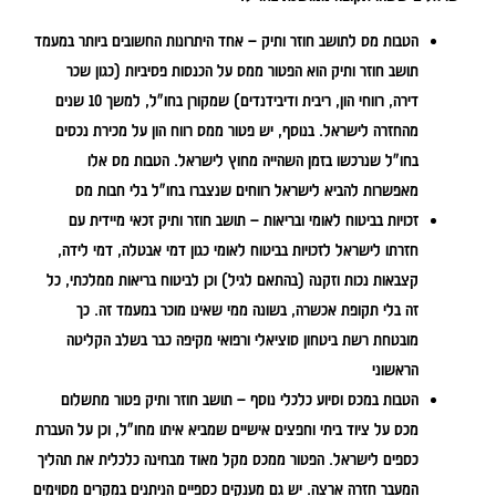
הטבות מס לתושב חוזר ותיק
– אחד היתרונות החשובים ביותר במעמד
תושב חוזר ותיק הוא הפטור ממס על הכנסות פסיביות (כגון שכר
דירה, רווחי הון, ריבית ודיבידנדים) שמקורן בחו"ל, למשך 10 שנים
מהחזרה לישראל. בנוסף, יש פטור ממס רווח הון על מכירת נכסים
בחו"ל שנרכשו בזמן השהייה מחוץ לישראל. הטבות מס אלו
מאפשרות להביא לישראל רווחים שנצברו בחו"ל בלי חבות מס
זכויות בביטוח לאומי ובריאות
– תושב חוזר ותיק זכאי מיידית עם
חזרתו לישראל לזכויות בביטוח לאומי כגון דמי אבטלה, דמי לידה,
קצבאות נכות וזקנה (בהתאם לגיל) וכן לביטוח בריאות ממלכתי, כל
זה בלי תקופת אכשרה, בשונה ממי שאינו מוכר במעמד זה. כך
מובטחת רשת ביטחון סוציאלי ורפואי מקיפה כבר בשלב הקליטה
הראשוני
הטבות במכס וסיוע כלכלי נוסף
– תושב חוזר ותיק פטור מתשלום
מכס על ציוד ביתי וחפצים אישיים שמביא איתו מחו"ל, וכן על העברת
כספים לישראל. הפטור ממכס מקל מאוד מבחינה כלכלית את תהליך
המעבר חזרה ארצה. יש גם מענקים כספיים הניתנים במקרים מסוימים