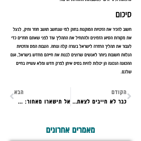
סיכום
חשוב להכיר את הזכויות המוקנות בחוק למי שנחשב תושב חוזר ותיק, לנצל
את מקורות הסיוע הזמינים ולהתחיל את התהליך עוד לפני שאתם חוזרים כדי
לעבור את תהליך החזרה לישראל בצורה קלה ונוחה. הטבות המס והזכויות
הנלוות חשובות ביותר לאנשים שרוצים לבנות את חייהם מחדש בישראל, ועם
ההכוונה הנכונה הן יכולות להיות בסיס איתן לפרק חדש ומלא עשייה בחיים
שלכם.
הקודם
הבא
כבר לא חייבים לצאת כל בוקר למשרד: במה אפשר לעבוד מהבית?
אל תישארו מאחור: שיטות מוכחות לקידום אתרי איקומרס
מאמרים אחרונים