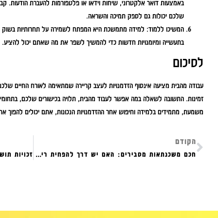
באמצעות דואר אלקטרוני, שיחות וידאו או פלטפורמות להעברת הודעות. קבוצ
שלכם יכולות גם לספק תמיכה והשראה.
המשיכו ללמוד:
למידה מתמשכת היא המפתח לשמירה על תחרותיות בשוק העבו
בתעשייה ומיומנויות חדשות כדי להמשיך לשפר את מה שאתם יכול להציע.
לסיכום
עבודה מהבית מציעה אינסוף הזדמנויות לעצב קריירה שמתאימה לאורח החיים שלכם. 
זמינות. התשובה לשאלה במה אפשר לעבוד מהבית, תלויה בכישורים שלכם, בתחומי 
משמעת, מתמידים בלמידה וחיפוש אחר ההזדמנויות הנכונות, אתם יכולים להפוך 
הקודם
חכם משכנתאות מסבירים: האם יש דרך להפחית ריבית משכנתא שנתית?