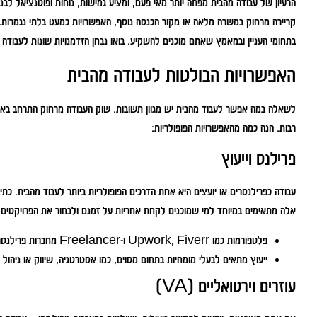
הרעיון של עבודה מהבית מפתה יותר מאי פעם, ומציע גמישות, נוחות ופוטנציאל 
קריירה מרחוק במשרה מלאה או מקור הכנסה נוסף, האפשרויות כמעט בלתי נגמרות. 
בתחומי העניין ובמאמץ שאתם מוכנים להשקיע. בואו נבחן הזדמנויות שונות לעבודה
האפשרויות הבולטות לעבודה מהבית
לשאלה במה אפשר לעבוד מהבית יש מגוון תשובות. שוק העבודה מרחוק התרחב באופ
רבות. הנה כמה מהאפשרויות הפופולריות:
פרילנס וייעוץ
עבודה כפרילנסרים או יועצים היא אחת הדרכים הפופולריות ביותר לעבוד מהבית. כתיבה,
אלה מתאימים במיוחד למי שמוכנים לקחת אחריות על זמנם ולבחור את הפרויקטים
פלטפורמות כמו Upwork, Fiverr ו-Freelancer מחברות פרילנסרים עם לקוחות מכל העולם.
ייעוץ מתאים לבעלי מומחיות בתחום מסוים, כמו אסטרטגיה, שיווק או ניהול 
עוזרים וירטואליים (VA)