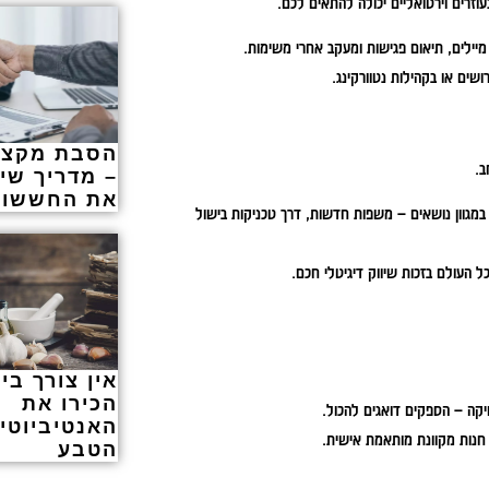
וזרים וירטואליים יכולה להתאים לכם.
מיילים, תיאום פגישות ומעקב אחרי משימות.
שים או בקהילות נטוורקינג.
ב.
– מדריך שיו
את החששות
פשרות להעלות קורסים במגוון נושאים – משפות חדשות, דרך טכניקות בישול
ל העולם בזכות שיווק דיגיטלי חכם.
אין צורך בי
הכירו את
יקה – הספקים דואגים להכול.
האנטיביוטי
הטבע