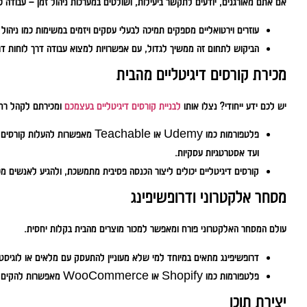
אם אתם מאורגנים, יודעים לתקשר ביעילות, ושולטים במערכות ניהול זמן – עבודה כע
עוזרים וירטואליים מספקים תמיכה לבעלי עסקים ויזמים במשימות כמו ניהול 
הביקוש לתחום זה ממשיך לגדול, עם אפשרויות למצוא עבודה דרך לוחות דרו
מכירת קורסים דיגיטליים מהבית
יש לכם ידע ייחודי? נצלו אותו
לבניית קורסים דיגיטליים בעצמכם
ומכירתם לקהל רח
פלטפורמות כמו Udemy או Teachable מא
ועד אסטרטגיות עסקיות.
קורסים דיגיטליים יכולים ליצור הכנסה פסיבית מתמשכת, ולהגיע לאנשים מכ
מסחר אלקטרוני ודרופשיפינג
עולם המסחר האלקטרוני פורח ומאפשר למכור מוצרים מהבית בקלות יחסית.
דרופשיפינג מתאים במיוחד למי שלא מעוניין להתעסק עם מלאים או לוגיסט
פלטפורמות כמו Shopify או WooCommerce מאפשרות להקים חנות מקוונת מותאמת אישית.
יצירת תוכן