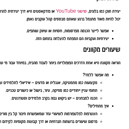
יצירת תוכן כמו בלוגים,
סרטוני YouTube
או פודקאסטים היא דרך יצירתית להרוו
יכול להיות מאוד מתגמל ברגע שאתם מבססים קהל עוקבים נאמן.
אפשר לייצר הכנסה מפרסומות, חסויות או שיווק שותפים.
יצירתיות ועקביות הם המפתח להצלחה בתחום הזה.
שיעורים מקוונים
הוראה מקוונת היא אחת הדרכים הפופולריות ביותר לעבוד מהבית, במיוחד עבור מי שא
מה אפשר ללמד?
מקצועות כמו מתמטיקה, אנגלית או מדעים – אידיאלי לתלמידים ש
תחומי עניין ייחודיים כמו מוזיקה, ציור, בישול או כישורים טכניים.
הכנה למבחנים – יש ביקוש גבוה בקרב תלמידים וסטודנטים.
איך מתחילים?
הצטרפות לפלטפורמות לשיעורי עזר שמאפשרות חיבור קל בין מורים
פרסום שיעורים ברשתות חברתיות או דרך קבוצות מקומיות לקידום 