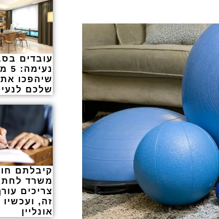
עובדים בסב
נעימה
שיהפכו את
שלכם לנעים
קיבלתם חוז
משרד לחתי
צריכים עורך
זה, ועכשיו 
אונליין