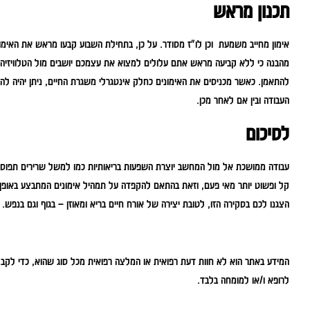
תכנון מראש
אימון מחייב משמעת וכן לו"ז מסודר. על כן, בתחילת השבוע קבעו מראש את האימו
מהבנה כי ללא קביעה מראש אתם עלולים למצוא את עצמכם יושבים מול הטלוויזיה 
להתאמן. כאשר מכניסים את האימונים כחלק אינטגרלי משגרת החיים, ניתן יהיה להפ
העבודה ובין אם לאחר מכן.
לסיכום
עבודה ממושכת אל מול המחשב יוצרת השפעות בריאותיות כמו למשל שרירים תפוסים,
קל ופשוט יותר מאי פעם, וזאת בהתאם להקפדה על תמהיל אימונים המתבצע באופן 
הצגנו לכם בסקירה הזו, לטובת יצירה של אורח חיים בריא ומאוזן – בגוף וגם בנפש.
המידע באתר הוא לא חוות דעת רפואית או המלצה רפואית מכל סוג שהוא, כדי לקבל
לרופא ו/או למומחה בלבד.