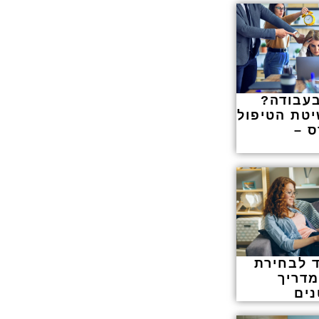
בעבודה?
יטת הטיפול
ס –
 לבחירת
דריך
ים