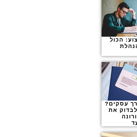
וע: הכול
הנהלת
רך עסקים?
בדוק את
רונה
ד