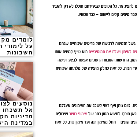
נו להציג את כל הטיפים שבעזרתם תוכלו לא רק להגביר
ר טיפים קלים ליישום – כבר עכשיו.
לומדים מקצ
 בשל הזמינות לרכישה של פריטים איכותיים שבהם
על לימודי 
ים לאימון ויעלה את המוטיבציה
הוא טייץ לנשים אותו
חשבונות
 אימון. החדשות הטובות הן שכיום אפשר לבצע רכישה
עד הבית, כל זאת כחלק מיצירה של מלתחה איכותית
נוסעים לצו
, כיום ניתן ואף רצוי לשלב את האימונים אצלכם
אל תשכחו ל
אן תוכלו למצוא מגוון רחב של
אימוני כושר
שיכולים
מדיניות הקו
ים שונים – החל מאימון יוגה ועד אימון כוח, כל זאת
במדינת היע